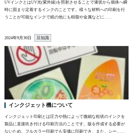
UVインクとはUV光(紫外線)を照射させることで液状から個体へ瞬
時に固まり定着するインクのことです。様々な材料への印刷を行
うことが可能なインクで紙の他にも樹脂や金属などに……
2024年9月30日
豆知識
itemprop="image"
インクジェット機について
インクジェット印刷とは圧力や熱によって微細な粒状のインクを
製品に直接吹き付ける印刷方法のことです。版を作成する必要が
ないため、フルカラー印刷でも安価に印刷でき、また、シー……