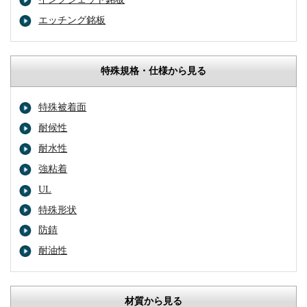
エッチング銘板
特殊規格・仕様から見る
特殊被着面
耐候性
耐水性
強粘着
UL
特殊形状
防錆
耐油性
材質から見る